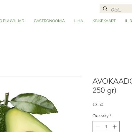
D PUUVILJAD
GASTRONOOMIA
LIHA
KINKEKAART
IL 
AVOKAADO, 
250 gr)
Price
€3.50
Quantity
*