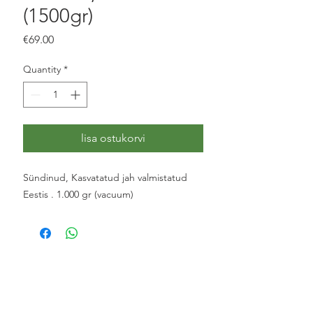
(1500gr)
Price
€69.00
Quantity
*
lisa ostukorvi
Sündinud, Kasvatatud jah valmistatud
Eestis . 1.000 gr (vacuum)