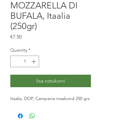
MOZZARELLA DI
BUFALA, Itaalia
(250gr)
Price
€7.50
Quantity
*
lisa ostukorvi
Itaalia, DOP, Campania maakond 250 grs 