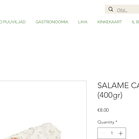
D PUUVILJAD
GASTRONOOMIA
LIHA
KINKEKAART
IL 
SALAME 
(400gr)
Price
€8.00
Quantity
*