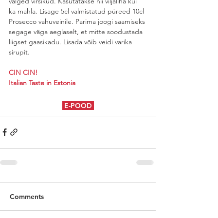
valged virsikud. Kasutatakse nii viljaliha kui 
ka mahla. Lisage 5cl valmistatud püreed 10cl 
Prosecco vahuveinile. Parima joogi saamiseks 
segage väga aeglaselt, et mitte soodustada 
liigset gaasikadu. Lisada võib veidi varika 
sirupit.
CIN CIN!
Italian Taste in Estonia
E-POOD
Comments