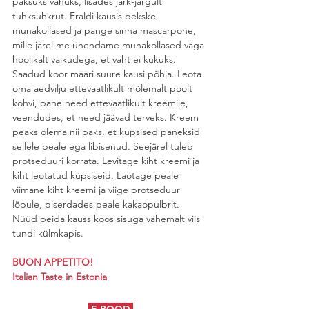
paksuks vahuks, lisades järk-järgult 
tuhksuhkrut. Eraldi kausis pekske 
munakollased ja pange sinna mascarpone, 
mille järel me ühendame munakollased väga 
hoolikalt valkudega, et vaht ei kukuks. 
Saadud koor määri suure kausi põhja. Leota 
oma aedvilju ettevaatlikult mõlemalt poolt 
kohvi, pane need ettevaatlikult kreemile, 
veendudes, et need jäävad terveks. Kreem 
peaks olema nii paks, et küpsised paneksid 
sellele peale ega libisenud. Seejärel tuleb 
protseduuri korrata. Levitage kiht kreemi ja 
kiht leotatud küpsiseid. Laotage peale 
viimane kiht kreemi ja viige protseduur 
lõpule, piserdades peale kakaopulbrit. 
Nüüd peida kauss koos sisuga vähemalt viis 
tundi külmkapis. 
BUON APPETITO!
Italian Taste in Estonia
E-POOD