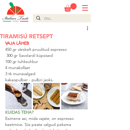
TIRAMISÚ RETSEPT
VAJA LÄHEB
450 gr värskelt pruulitud espresso
 300 gr SavoIardi küpsised
100 gr tuhksuhkur
4 munakollast
3 tk munavalged
kakaopulber - pulbri jaoks.
KUIDAS TEHA?
Esimene asi, mida vajate, on espresso 
keetmine. Siis peate valgud peksma 